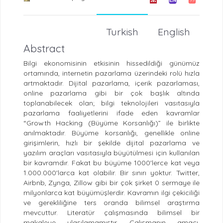
Turkish
English
Abstract
Bilgi ekonomisinin etkisinin hissedildiği günümüz
ortamında, internetin pazarlama üzerindeki rolü hızla
artmaktadır. Dijital pazarlama, içerik pazarlaması,
online pazarlama gibi bir çok başlık altında
toplanabilecek olan; bilgi teknolojileri vasıtasıyla
pazarlama faaliyetlerini ifade eden kavramlar
“Growth Hacking (Büyüme Korsanlığı)” ile birlikte
anılmaktadır. Büyüme korsanlığı, genellikle online
girişimlerin, hızlı bir şekilde dijital pazarlama ve
yazılım araçları vasıtasıyla büyütülmesi için kullanılan
bir kavramdır. Fakat bu büyüme 1000'lerce kat veya
1.000.000'larca kat olabilir. Bir sınırı yoktur. Twitter,
Airbnb, Zynga, Zillow gibi bir çok şirket 0 sermaye ile
milyonlarca kat büyümüşlerdir. Kavramın ilgi çekiciliği
ve gerekliliğine ters oranda bilimsel araştırma
mevcuttur. Literatür çalışmasında bilimsel bir
makaleye ulaşılamamıştır. Çalışmanın amacı,