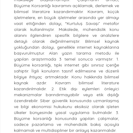
Büyüme Korsanlığı kavramını açıklamak, derlemek ve
bilimsel literatüre kazandırmaktır. Kavram, küçük
işletmelere, en büyük işletmeler arasında yer almayı
vaat ettiğinden dolayı; “Kurtuluş Savaşı” metafor
olarak kullanılmıştır. Makalede, mühendislik konu
alanını ilgilendiren spesifik bilgilere ve analizlere
detaylı olarak değinilmemiştir. Bilimsel kaynak
yokluğundan dolayı, genellikle internet kaynaklarına
başvurulmuştur. Alan yazın tarama metodu ile
yapılan araştırmada 3 temel sonuca varmıştır: 1.
Büyüme korsanlığı, tıpkı internet gibi sınırsız içeriğe
sahiptir. İlgili konuların tasnif edilmesine ve düzenli
bilgiye ihtiyaç artmaktadır. Konu hakkında bilimsel
kaynak azdır. Kavram bilimsel literature
kazandırılmalıdır. 2. Etik dışı eylemleri önleyici
mekanizmalar barındırmayabilir veya etik dışılığı
özendirebilir. Siber güvenlik konusunda uzmanlaşmış
ve bilgi ekonomisi hukukunu eksiksiz olarak işleten
ülkeler bünyesinde yasal uygulama bulmalıdır. 3.
Büyüme korsanlığı konusunda yapılan çalışmalar,
sadece pazarlama ve mühendislik bakış açısıyla
kalmamalı ve multidisipliner bir anlayış kazanmalıdır.