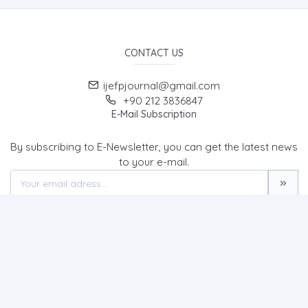
CONTACT US
ijefpjournal@gmail.com
+90 212 3836847
E-Mail Subscription
By subscribing to E-Newsletter, you can get the latest news
to your e-mail.
MENU
Home page
Contact
IJEFP International Journal of Economics, Finance and
Politics