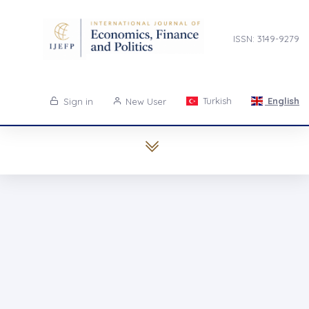
ISSN: 3149-9279
Turkish
English
Sign in
New User