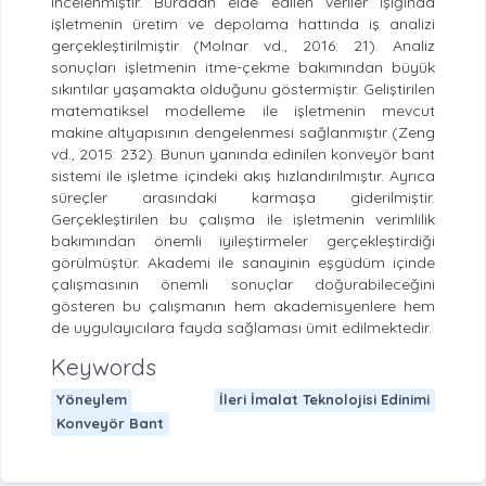
incelenmiştir. Buradan elde edilen veriler ışığında
işletmenin üretim ve depolama hattında iş analizi
gerçekleştirilmiştir (Molnar vd., 2016: 21). Analiz
sonuçları işletmenin itme-çekme bakımından büyük
sıkıntılar yaşamakta olduğunu göstermiştir. Geliştirilen
matematiksel modelleme ile işletmenin mevcut
makine altyapısının dengelenmesi sağlanmıştır (Zeng
vd., 2015: 232). Bunun yanında edinilen konveyör bant
sistemi ile işletme içindeki akış hızlandırılmıştır. Ayrıca
süreçler arasındaki karmaşa giderilmiştir.
Gerçekleştirilen bu çalışma ile işletmenin verimlilik
bakımından önemli iyileştirmeler gerçekleştirdiği
görülmüştür. Akademi ile sanayinin eşgüdüm içinde
çalışmasının önemli sonuçlar doğurabileceğini
gösteren bu çalışmanın hem akademisyenlere hem
de uygulayıcılara fayda sağlaması ümit edilmektedir.
Keywords
Yöneylem
İleri İmalat Teknolojisi Edinimi
Konveyör Bant