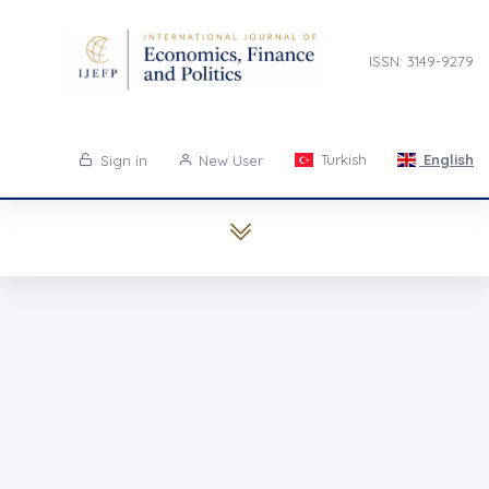
ISSN: 3149-9279
Turkish
English
Sign in
New User