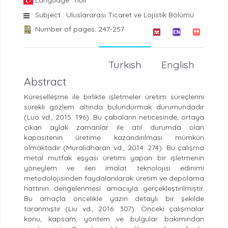
Language : null
Subject : Uluslararası Ticaret ve Lojistik Bölümü
Number of pages: 247-257
Turkish
English
Abstract
Küreselleşme ile birlikte işletmeler üretim süreçlerini
sürekli gözlem altında bulundurmak durumundadır
(Luo vd., 2015: 196). Bu çabaların neticesinde, ortaya
çıkan aylak zamanlar ile atıl durumda olan
kapasitenin üretime kazandırılması mümkün
olmaktadır (Muralidharan vd., 2014: 274). Bu çalışma
metal mutfak eşyası üretimi yapan bir işletmenin
yöneylem ve ileri imalat teknolojisi edinimi
metodolojisinden faydalanılarak üretim ve depolama
hattının dengelenmesi amacıyla gerçekleştirilmiştir.
Bu amaçla öncelikle yazın detaylı bir şekilde
taranmıştır (Liu vd., 2016: 307). Önceki çalışmalar
konu, kapsam, yöntem ve bulgular bakımından