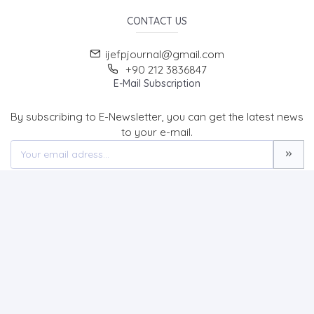
CONTACT US
ijefpjournal@gmail.com
+90 212 3836847
E-Mail Subscription
By subscribing to E-Newsletter, you can get the latest news
to your e-mail.
MENU
Home page
Contact
International Journal of Economics, Finance and Politics
(IJEFP)