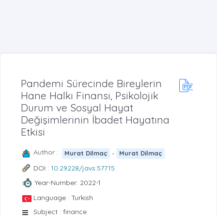
Pandemi Sürecinde Bireylerin
Hane Halkı Finansı, Psikolojik
Durum ve Sosyal Hayat
Değişimlerinin İbadet Hayatına
Etkisi
Author :
-
Murat Dilmaç
Murat Dilmaç
DOI :
10.29228/javs.57715
Year-Number: 2022-1
Language : Turkish
Subject : finance