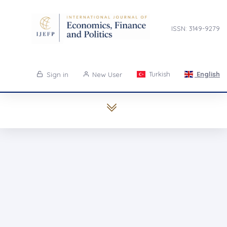
ISSN: 3149-9279
Turkish
English
Sign in
New User