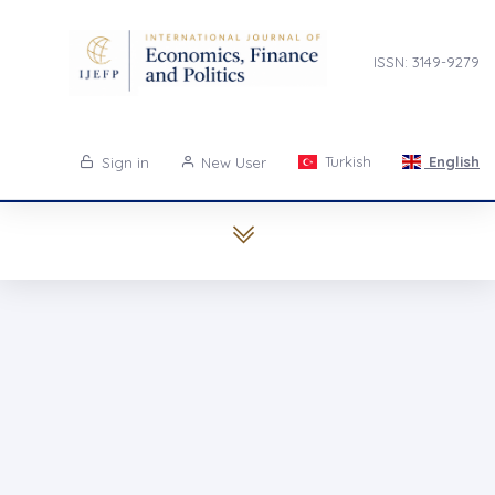
ISSN: 3149-9279
Turkish
English
Sign in
New User